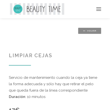
BIO
VOLVER
ESPECIALIDADES
SERVICIOS
BONOS
LIMPIAR CEJAS
BLOG
GALERÍA
CONTACTO
BEAUTY SHOP
Servicio de mantenimiento cuando la ceja ya tiene
RESERVA CITA
la forma adecuada y sólo hay que retirar el pelo
que queda fuera de la línea correspondiente
Duración
: 10 minutos
17€